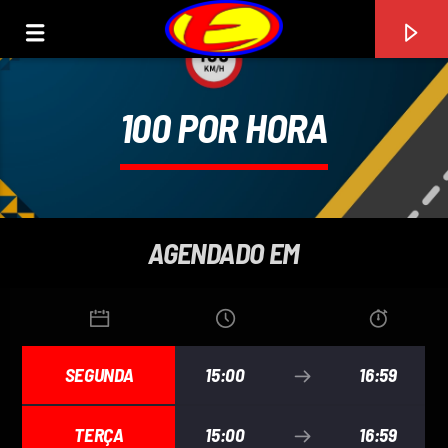
100 POR HORA
ENCANTO FM
AGENDADO EM
0:00
SEGUNDA
15:00
16:59
TERÇA
15:00
16:59