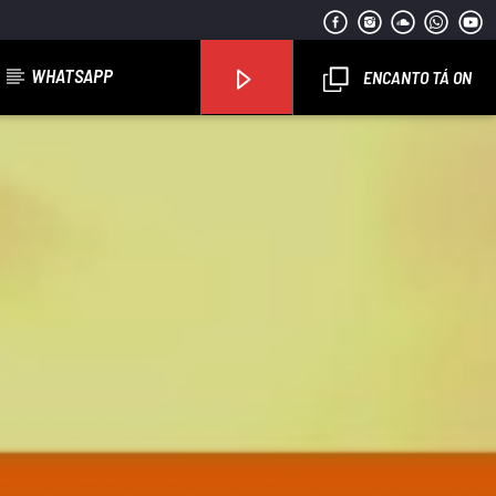
WHATSAPP
ENCANTO TÁ ON
Encanto FM