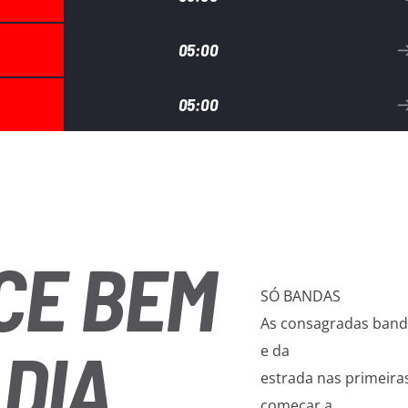
05:00
05:00
CE BEM
SÓ BANDAS
As consagradas band
 DIA
e da
estrada nas primeiras
começar a