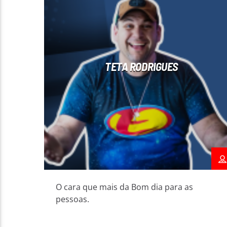
TETA RODRIGUES
O cara que mais da Bom dia para as
pessoas.