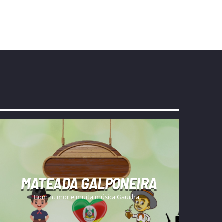
MATEADA GALPONEIRA
Bom humor e muita música Gaucha